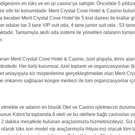
ölgesinin en lüks ve en iyi casino’ya sahiptir. Öncelikle 5 yıldız
nize sıfır bir konumdadır. Merit Crystal Cove Hotel & Casino bulu
beraber Merit Crystal Cove Hotel’de 5 kral dairesi ile krallar gi
odalar ise 3 tane VIP suit oda, 4 tane junior suit oda , 53 tane
tadır. Tamamıyla akıllı oda sistemi ile yönetilen odaların tümü
r.
an Merit Crystal Cove Hotel & Casino, özel plajıyla, tenis alan
indedir. Her türlü kurumsal, özel toplantı ve organizasyonları (
met anlayışıyla siz müşterilerine gerçekleştirmekte olan Merit Cr
me imkanını sağlayan kongre merkezi ile tüm organizasyonlar içi
etmekte ve adanın en büyük Otel ve Casino işletmecisi durumu
unun Kıbrıs’ta toplamda 6 oteli ve bu otellere bağlı casinoları va
2 dakika mesafede bulunan araçlarımızla hizmetinizdeyiz. Siz 
n olarak lüks son model vip araçlarımızla ihtiyacınız olacak tüm t