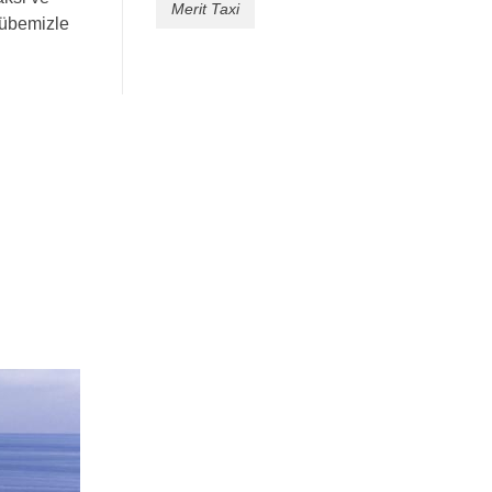
Merit Taxi
crübemizle