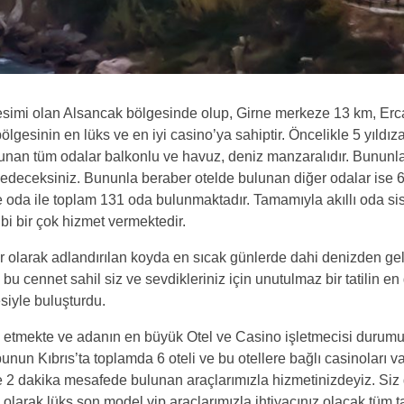
kesimi olan Alsancak bölgesinde olup, Girne merkeze 13 km, Er
ölgesinin en lüks ve en iyi casino’ya sahiptir. Öncelikle 5 yıldız
lunan tüm odalar balkonlu ve havuz, deniz manzaralıdır. Bununl
ssedeceksiniz. Bununla beraber otelde bulunan diğer odalar ise 6
e oda ile toplam 131 oda bulunmaktadır. Tamamıyla akıllı oda sis
i bir çok hizmet vermektedir.
 olarak adlandırılan koyda en sıcak günlerde dahi denizden gel
ı bu cennet sahil siz ve sevdikleriniz için unutulmaz bir tatilin en
siyle buluşturdu.
etmekte ve adanın en büyük Otel ve Casino işletmecisi durumu
unun Kıbrıs’ta toplamda 6 oteli ve bu otellere bağlı casinoları va
2 dakika mesafede bulunan araçlarımızla hizmetinizdeyiz. Siz 
n olarak lüks son model vip araçlarımızla ihtiyacınız olacak tüm t