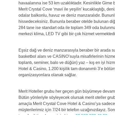
havaalanına ise 53 km uzaklıktadır. Kesinlikle Girne b
Merit Crystal Cove ‘mavi ile yeşilin’ kucaklaştığı, de
odalar balkonlu, havuz ve deniz manzaralıdır. Bununla 
hissedeceksiniz. Bununla beraber otelde bulunan diğer 
284 tane ise standart oda ile toplam 349 oda bulunmak
merkezi klima, LED TV gibi bir çok hizmet vermektedi
Eşsiz dağ ve deniz manzarasıyla beraber bir arada sun
basketbol alanı ve CASINO’suyla misafirlerinin hizmet
toplantı, seminer, balo ve düğün) yaz – kış en iyi hiz
Hotel & Casino, 1.200 kişilik tam donanımlı 3’e bölü
organizasyonlara olanak sağlar.
Merit Hoteller grubu her geçen gün büyümeye devam 
Bütün yönleriyle söyleyecek olursak merit oteller grub
amaçla Merit Crystal Cove Hotel & Casino’ya sadece 
müşterilerimiz için 7/24 bir telefon uzağınızdayız. So