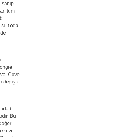
a sahip
nan tüm
bi
 suit oda,
nde
ı,
kongre,
ystal Cove
n değişik
ndadır.
rdır. Bu
değerli
aksi ve