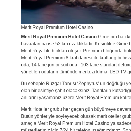
Merit Royal Premium Hotel Casino
Merit Royal Premium Hotel Casino
Girne’nin batı 
havaalanına ise 53 km uzaklıktadır. Kesinlikle Girne b
Merit Royal iki bloktan oluşur. Premium bloğunda bu
Merit Royal Premium 8 kral dairesi ile krallar gibi hi
oda, 14 tane junior suit oda , 103 tane standart delux
yönetilen odaların tümünde merkezi klima, LED TV gib
Bu sebeple Rüzgar Tanrısı ‘Zephyrus’ un doğduğu yer
olan bir esintiye şahit olacaksınız. Tanrıların kutsadığ
anılarını yaşamanız üzere Merit Royal Premium kalite
Merit Hoteller grubu her geçen gün büyümeye devam 
Bütün yönleriyle söyleyecek olursak merit oteller grub
amaçla Merit Royal Premium Hotel Casino’ya sadece 
müşterilerimiz için 7/24 bir telefon uzağınızdayız. So