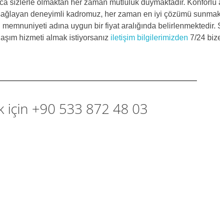
ca sizlerle olmaktan her zaman mutluluk duymaktadır. Konforlu 
zı sağlayan deneyimli kadromuz, her zaman en iyi çözümü sunmak
i memnuniyeti adına uygun bir fiyat aralığında belirlenmektedir. 
ulaşım hizmeti almak istiyorsanız
iletişim bilgilerimizden
7/24 biz
k için +90 533 872 48 03