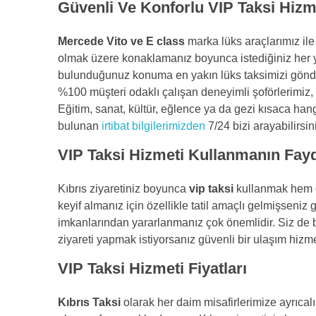
Güvenli Ve Konforlu VIP Taksi Hizm
Mercede Vito ve E class
marka lüks araçlarımız il
olmak üzere konaklamanız boyunca istediğiniz her 
bulunduğunuz konuma en yakın lüks taksimizi gönder
%100 müşteri odaklı çalışan deneyimli şoförlerimiz, 
Eğitim, sanat, kültür, eğlence ya da gezi kısaca hang
bulunan
irtibat bilgilerimizden
7/24 bizi arayabilirsin
VIP Taksi Hizmeti Kullanmanın Fayd
Kıbrıs ziyaretiniz boyunca
vip taksi
kullanmak hem gü
keyif almanız için özellikle tatil amaçlı gelmişseniz
imkanlarından yararlanmanız çok önemlidir. Siz de 
ziyareti yapmak istiyorsanız güvenli bir ulaşım hizmeti
VIP Taksi Hizmeti Fiyatları
Kıbrıs Taksi
olarak her daim misafirlerimize ayrıcalı