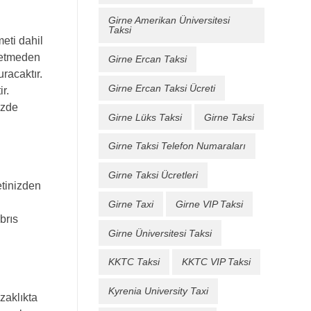
Girne Amerikan Üniversitesi
Taksi
eti dahil
betmeden
Girne Ercan Taksi
racaktır.
Girne Ercan Taksi Ücreti
r.
izde
Girne Lüks Taksi
Girne Taksi
Girne Taksi Telefon Numaraları
Girne Taksi Ücretleri
etinizden
Girne Taxi
Girne VIP Taksi
brıs
Girne Üniversitesi Taksi
KKTC Taksi
KKTC VIP Taksi
Kyrenia University Taxi
zaklıkta