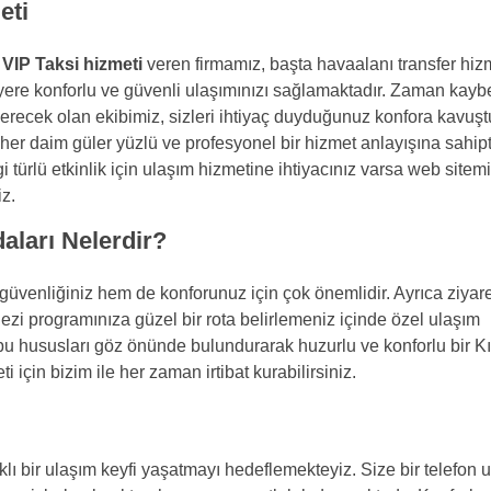
eti
e
VIP Taksi hizmeti
veren firmamız, başta havaalanı transfer hizm
yere konforlu ve güvenli ulaşımınızı sağlamaktadır. Zaman kay
ecek olan ekibimiz, sizleri ihtiyaç duyduğunuz konfora kavuştu
her daim güler yüzlü ve profesyonel bir hizmet anlayışına sahipti
i türlü etkinlik için ulaşım hizmetine ihtiyacınız varsa web sitem
iz.
aları Nelerdir?
venliğiniz hem de konforunuz için çok önemlidir. Ayrıca ziyar
 gezi programınıza güzel bir rota belirlemeniz içinde özel ulaşım
bu hususları göz önünde bulundurarak huzurlu ve konforlu bir Kı
 için bizim ile her zaman irtibat kurabilirsiniz.
klı bir ulaşım keyfi yaşatmayı hedeflemekteyiz. Size bir telefon u