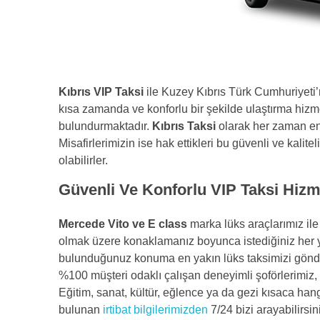
Kıbrıs VIP Taksi
ile Kuzey Kıbrıs Türk Cumhuriyeti’n
kısa zamanda ve konforlu bir şekilde ulaştırma hizme
bulundurmaktadır.
Kıbrıs Taksi
olarak her zaman en 
Misafirlerimizin ise hak ettikleri bu güvenli ve kalite
olabilirler.
Güvenli Ve Konforlu VIP Taksi Hizm
Mercede Vito ve E class
marka lüks araçlarımız il
olmak üzere konaklamanız boyunca istediğiniz her 
bulunduğunuz konuma en yakın lüks taksimizi gönder
%100 müşteri odaklı çalışan deneyimli şoförlerimiz, 
Eğitim, sanat, kültür, eğlence ya da gezi kısaca hang
bulunan
irtibat bilgilerimizden
7/24 bizi arayabilirsin