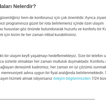
aları Nelerdir?
venliğiniz hem de konforunuz için çok önemlidir. Ayrıca ziyar
 gezi programınıza güzel bir rota belirlemeniz içinde özel ulaşım
bu hususları göz önünde bulundurarak huzurlu ve konforlu bir Kı
 için bizim ile her zaman irtibat kurabilirsiniz.
klı bir ulaşım keyfi yaşatmayı hedeflemekteyiz. Size bir telefon u
ca sizlerle olmaktan her zaman mutluluk duymaktadır. Konforlu 
zı sağlayan deneyimli kadromuz, her zaman en iyi çözümü sunmak
i memnuniyeti adına uygun bir fiyat aralığında belirlenmektedir. 
ulaşım hizmeti almak istiyorsanız
iletişim bilgilerimizden
7/24 biz