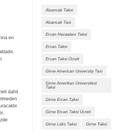
Alsancak Taksi
Alsancak Taxi
Ercan Havaalanı Taksi
rına en
Ercan Taksi
ktadır.
p
Ercan Taksi Ücreti
Girne American University Taxi
Girne Amerikan Üniversitesi
Taksi
eti dahil
betmeden
Girne Ercan Taksi
racaktır.
Girne Ercan Taksi Ücreti
r.
izde
Girne Lüks Taksi
Girne Taksi