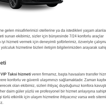
e gelen misafirlerimizi otellerine ya da istedikleri yaşam alanla
ti sunan ekibimiz, sizler için bünyesinde 7/24 konforlu araçlar
iyi hizmeti vermek için deneyimli şoförlerimiz, özveriyle çalışma
li yolculuk hizmetine bizleri iletişim bilgilerimizden arayarak sahi
eti
e
VIP Taksi hizmeti
veren firmamız, başta havaalanı transfer hizm
yere konforlu ve güvenli ulaşımınızı sağlamaktadır. Zaman kay
ecek olan ekibimiz, sizleri ihtiyaç duyduğunuz konfora kavuştu
her daim güler yüzlü ve profesyonel bir hizmet anlayışına sahipti
i türlü etkinlik için ulaşım hizmetine ihtiyacınız varsa web sitem
iz.