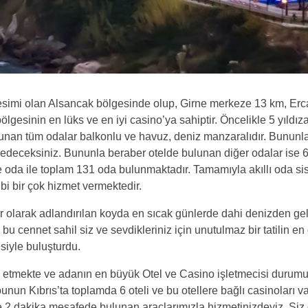
kesimi olan Alsancak bölgesinde olup, Girne merkeze 13 km, Er
ölgesinin en lüks ve en iyi casino’ya sahiptir. Öncelikle 5 yıldız
lunan tüm odalar balkonlu ve havuz, deniz manzaralıdır. Bununl
ssedeceksiniz. Bununla beraber otelde bulunan diğer odalar ise 6
e oda ile toplam 131 oda bulunmaktadır. Tamamıyla akıllı oda sis
i bir çok hizmet vermektedir.
 olarak adlandırılan koyda en sıcak günlerde dahi denizden gel
ı bu cennet sahil siz ve sevdikleriniz için unutulmaz bir tatilin en
siyle buluşturdu.
etmekte ve adanın en büyük Otel ve Casino işletmecisi durumu
unun Kıbrıs’ta toplamda 6 oteli ve bu otellere bağlı casinoları va
2 dakika mesafede bulunan araçlarımızla hizmetinizdeyiz. Siz 