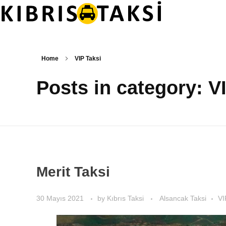
Kıbrıs Taksi
KKTC Taksi ve Transfer Hizmetleri
Home
VIP Taksi
Posts in category: V
Merit Taksi
30 Mayıs 2021
by
Kıbrıs Taksi
Alsancak Taksi
VI