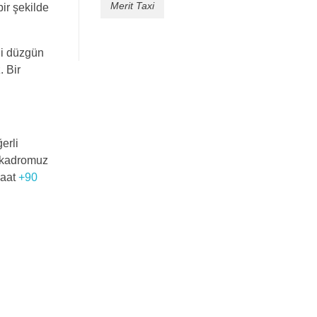
Merit Taxi
bir şekilde
li düzgün
. Bir
erli
ü kadromuz
saat
+90