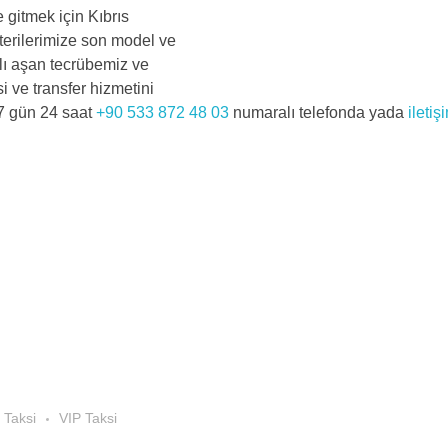
e gitmek için Kıbrıs
şterilerimize son model ve
llı aşan tecrübemiz ve
i ve transfer hizmetini
 7 gün 24 saat
+90 533 872 48 03
numaralı telefonda yada
iletiş
 Taksi
VIP Taksi