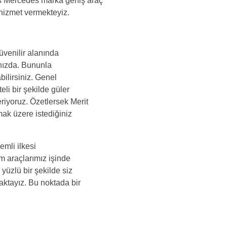
ks Mercedes marka geniş araç
 hizmet vermekteyiz.
üvenilir alanında
ğınızda. Bununla
bilirsiniz. Genel
eli bir şekilde güler
eriyoruz. Özetlersek Merit
mak üzere istediğiniz
emli ilkesi
m araçlarımız işinde
yüzlü bir şekilde siz
aktayız. Bu noktada bir