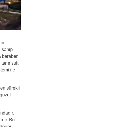
can
a sahip
a beraber
 tane suit
temi ile
en sürekli
 güzel
ndadır.
rdır. Bu
değerli