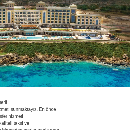
erli
hizmeti sunmaktayız. En önce
sfer hizmeti
aliteli taksi ve