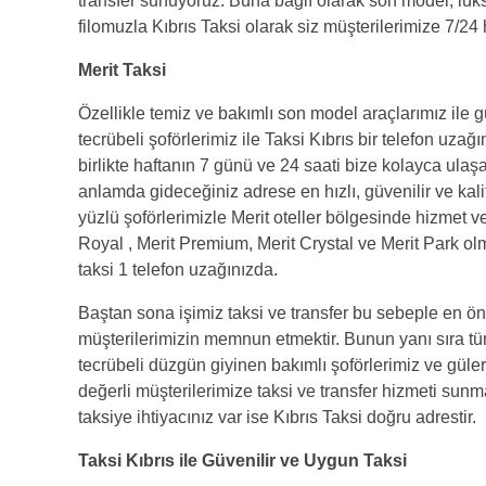
transfer sunuyoruz. Buna bağlı olarak son model, lü
filomuzla Kıbrıs Taksi olarak siz müşterilerimize 7/24
Merit Taksi
Özellikle temiz ve bakımlı son model araçlarımız ile g
tecrübeli şoförlerimiz ile Taksi Kıbrıs bir telefon uza
birlikte haftanın 7 günü ve 24 saati bize kolayca ulaşa
anlamda gideceğiniz adrese en hızlı, güvenilir ve kalit
yüzlü şoförlerimizle Merit oteller bölgesinde hizmet v
Royal , Merit Premium, Merit Crystal ve Merit Park ol
taksi 1 telefon uzağınızda.
Baştan sona işimiz taksi ve transfer bu sebeple en ön
müşterilerimizin memnun etmektir. Bunun yanı sıra tü
tecrübeli düzgün giyinen bakımlı şoförlerimiz ve güler 
değerli müşterilerimize taksi ve transfer hizmeti sunm
taksiye ihtiyacınız var ise Kıbrıs Taksi doğru adrestir.
Taksi Kıbrıs ile Güvenilir ve Uygun Taksi