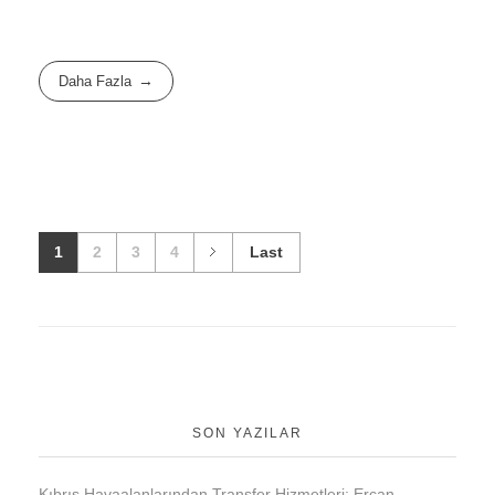
Daha Fazla
1
2
3
4
Last
SON YAZILAR
Kıbrıs Havaalanlarından Transfer Hizmetleri: Ercan,