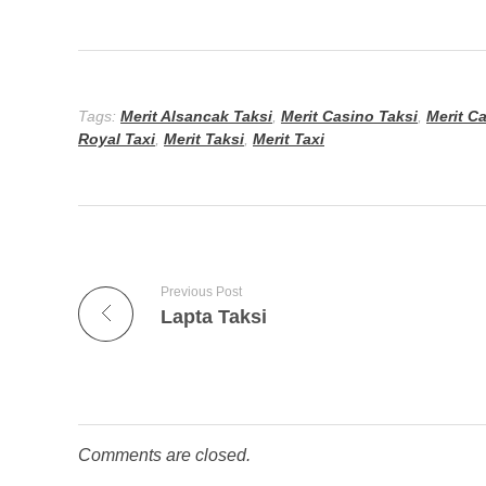
Tags:
Merit Alsancak Taksi
,
Merit Casino Taksi
,
Merit C
Royal Taxi
,
Merit Taksi
,
Merit Taxi
Previous Post
Lapta Taksi
Comments are closed.