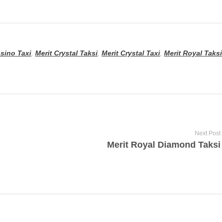
asino Taxi
,
Merit Crystal Taksi
,
Merit Crystal Taxi
,
Merit Royal Taksi
Next Post
Merit Royal Diamond Taksi