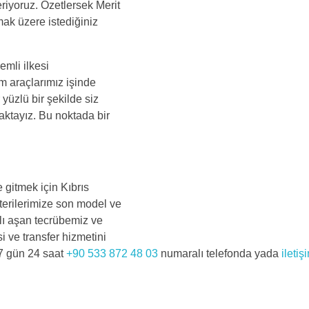
eriyoruz. Özetlersek Merit
mak üzere istediğiniz
emli ilkesi
m araçlarımız işinde
yüzlü bir şekilde siz
aktayız. Bu noktada bir
e gitmek için Kıbrıs
şterilerimize son model ve
llı aşan tecrübemiz ve
i ve transfer hizmetini
 7 gün 24 saat
+90 533 872 48 03
numaralı telefonda yada
iletiş