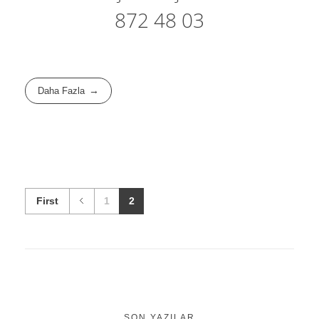
872 48 03
Daha Fazla
First
1
2
SON YAZILAR